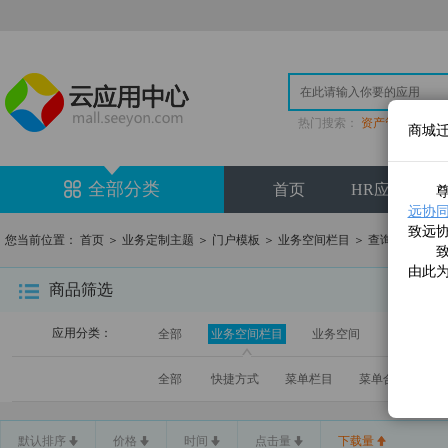
热门搜索：
资产管理
|
登
商城
全部分类
首页
HR应用专区
尊敬
远协同云(
致远
您当前位置：
首页
＞
业务定制主题
＞
门户模板
＞
业务空间栏目
＞
查询结果
致远
由此
商品筛选
应用分类：
全部
业务空间栏目
业务空间
V5系统门
全部
快捷方式
菜单栏目
菜单合集
业
默认排序
价格
时间
点击量
下载量