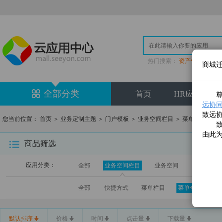
热门搜索：
资产管理
|
登
商城
全部分类
首页
HR应用专区
尊敬
远协同云(
致远
您当前位置：
首页
＞
业务定制主题
＞
门户模板
＞
业务空间栏目
＞
菜单合集
致远
由此
商品筛选
应用分类：
全部
业务空间栏目
业务空间
V5系统门
全部
快捷方式
菜单栏目
菜单合集
业
默认排序
价格
时间
点击量
下载量