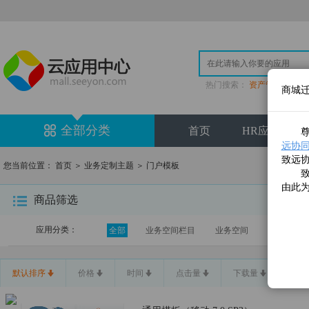
热门搜索：
资产管理
|
登
商城
全部分类
首页
HR应用专区
尊敬
远协同云(
致远
您当前位置：
首页
＞
业务定制主题
＞
门户模板
致远
由此
商品筛选
应用分类：
全部
业务空间栏目
业务空间
V5系统门
默认排序
价格
时间
点击量
下载量