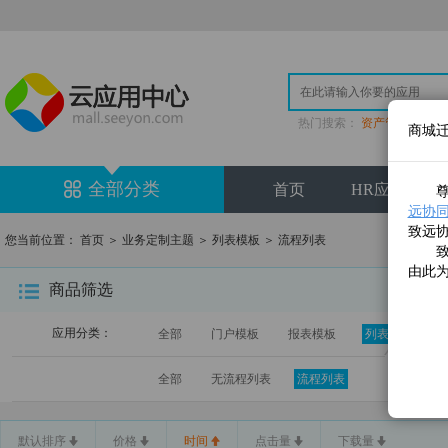
热门搜索：
资产管理
|
登
商城
全部分类
首页
HR应用专区
尊敬
远协同云(
致远
您当前位置：
首页
＞
业务定制主题
＞
列表模板
＞
流程列表
致远
由此
商品筛选
应用分类：
全部
门户模板
报表模板
列表模板
全部
无流程列表
流程列表
默认排序
价格
时间
点击量
下载量