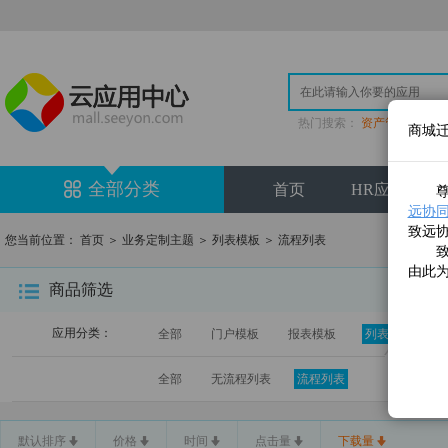
热门搜索：
资产管理
|
登
商城
全部分类
首页
HR应用专区
尊敬
远协同云(
致远
您当前位置：
首页
＞
业务定制主题
＞
列表模板
＞
流程列表
致远
由此
商品筛选
应用分类：
全部
门户模板
报表模板
列表模板
全部
无流程列表
流程列表
默认排序
价格
时间
点击量
下载量